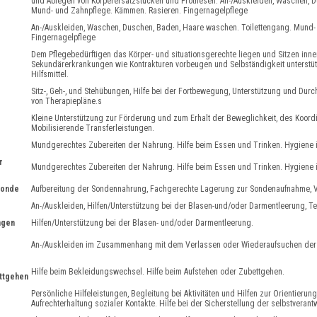
und Ablegen von Körperersatzstücken und Prothesen. An-/Auskleiden, Waschen, D
Mund- und Zahnpflege. Kämmen. Rasieren. Fingernagelpflege
An-/Auskleiden, Waschen, Duschen, Baden, Haare waschen. Toilettengang. Mund-
Fingernagelpflege
Dem Pflegebedürftigen das Körper- und situationsgerechte liegen und Sitzen inne
Sekundärerkrankungen wie Kontrakturen vorbeugen und Selbständigkeit unterst
Hilfsmittel.
Sitz-, Geh-, und Stehübungen, Hilfe bei der Fortbewegung, Unterstützung und 
von Therapiepläne.s
Kleine Unterstützung zur Förderung und zum Erhalt der Beweglichkeit, des Koord
Mobilisierende Transferleistungen.
Mundgerechtes Zubereiten der Nahrung. Hilfe beim Essen und Trinken. Hygien
r
Mundgerechtes Zubereiten der Nahrung. Hilfe beim Essen und Trinken. Hygien
sonde
Aufbereitung der Sondennahrung, Fachgerechte Lagerung zur Sondenaufnahme, 
An-/Auskleiden, Hilfen/Unterstützung bei der Blasen-und/oder Darmentleerung, T
ngen
Hilfen/Unterstützung bei der Blasen- und/oder Darmentleerung.
An-/Auskleiden im Zusammenhang mit dem Verlassen oder Wiederaufsuchen der
Hilfe beim Bekleidungswechsel. Hilfe beim Aufstehen oder Zubettgehen.
ttgehen
Persönliche Hilfeleistungen, Begleitung bei Aktivitäten und Hilfen zur Orientieru
Aufrechterhaltung sozialer Kontakte. Hilfe bei der Sicherstellung der selbstveran