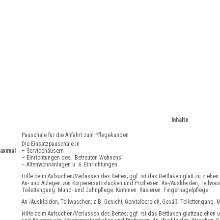
Inhalte
Pauschale für die Anfahrt zum Pflegekunden
Die Einsatzpauschale in
aximal
– Servicehäusern
– Einrichtungen des “Betreuten Wohnens”
– Altenwohnanlagen u. ä. Einrichtungen
Hilfe beim Aufsuchen/Verlassen des Bettes; ggf. ist das Bettlaken glatt zu ziehen
An- und Ablegen von Körperersatzstücken und Prothesen. An-/Auskleiden, Teilwasch
Toilettengang. Mund- und Zahnpflege. Kämmen. Rasieren. Fingernagelpflege
An-/Auskleiden, Teilwaschen; z.B. Gesicht, Genitalbereich, Gesäß. Toilettengang
Hilfe beim Aufsuchen/Verlassen des Bettes; ggf. ist das Bettlaken glattzuziehen 