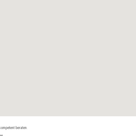
kompetent beraten.
en.