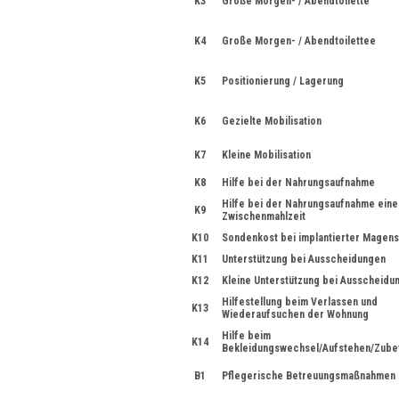
K3
Große Morgen- / Abendtoilette
K4
Große Morgen- / Abendtoilettee
K5
Positionierung / Lagerung
K6
Gezielte Mobilisation
K7
Kleine Mobilisation
K8
Hilfe bei der Nahrungsaufnahme
Hilfe bei der Nahrungsaufnahme eine
K9
Zwischenmahlzeit
K10
Sondenkost bei implantierter Magen
K11
Unterstützung bei Ausscheidungen
K12
Kleine Unterstützung bei Ausscheidu
Hilfestellung beim Verlassen und
K13
Wiederaufsuchen der Wohnung
Hilfe beim
K14
Bekleidungswechsel/Aufstehen/Zube
B1
Pflegerische Betreuungsmaßnahmen