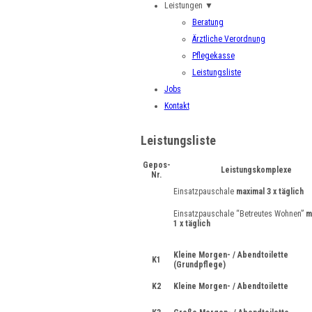
Leistungen
▼
Beratung
Ärztliche Verordnung
Pflegekasse
Leistungsliste
Jobs
Kontakt
Leistungsliste
Gepos-
Leistungskomplexe
Nr.
Einsatzpauschale
maximal 3 x täglich
Einsatzpauschale “Betreutes Wohnen”
m
1 x täglich
Kleine Morgen- / Abendtoilette
K1
(Grundpflege)
K2
Kleine Morgen- / Abendtoilette