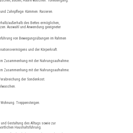
uschen, Baden, Haare waschen. Toilettengang.
 und Zahnpflege. Kämmen. Rasieren.
rhalb/außerhalb des Bettes ermöglichen,
ützen. Auswahl und Anwendung geeigneter
Durchführung von Bewegungsübungen im Rahmen
inationsvermögens und der Körperkraft.
e im Zusammenhang mit der Nahrungsaufnahme.
e im Zusammenhang mit der Nahrungsaufnahme.
Verabreichung der Sondenkost.
eilwaschen.
 Wohnung. Treppensteigen.
ng und Gestaltung des Alltags sowie zur
twortlichen Haushaltsführung.